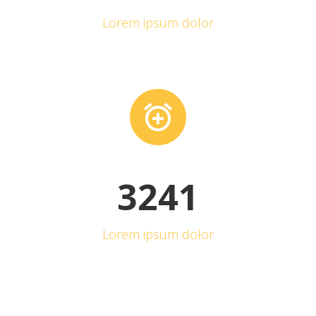
Lorem ipsum dolor


3
2
4
1
Lorem ipsum dolor