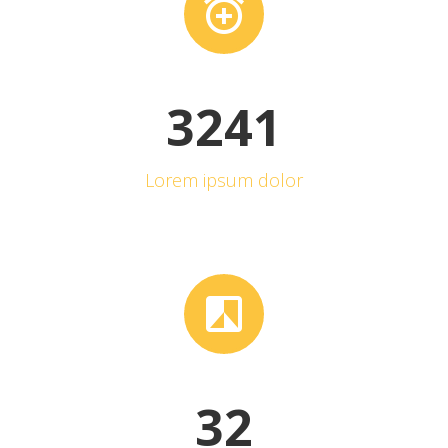


3
2
4
1
Lorem ipsum dolor


3
2