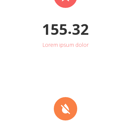
.
1
5
5
3
2
Lorem ipsum dolor

