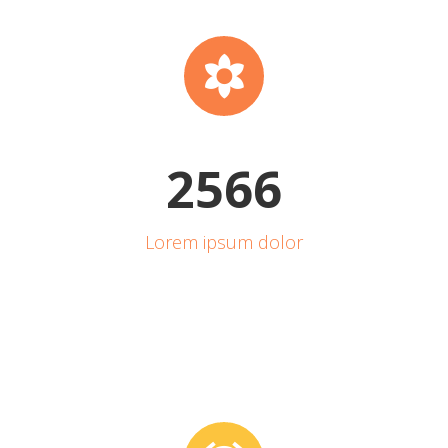


2
5
6
6
Lorem ipsum dolor