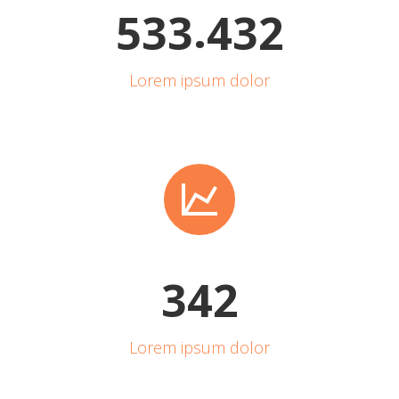
.
5
3
3
4
3
2
Lorem ipsum dolor


3
4
2
Lorem ipsum dolor