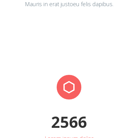
Mauris in erat justoeu felis dapibus.


2
5
6
6