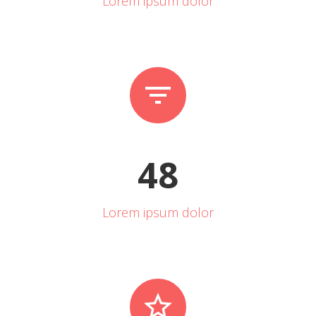
Lorem ipsum dolor


4
8
Lorem ipsum dolor

